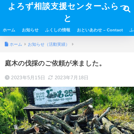
よろず相談支援センターふらっ
と
ホーム
お知らせ
ふくしの情報
おといあわせ – Contact
ふ
ホーム
お知らせ（活動実績）
庭木の伐採のご依頼が来ました。
2023年5月15日
2023年7月18日