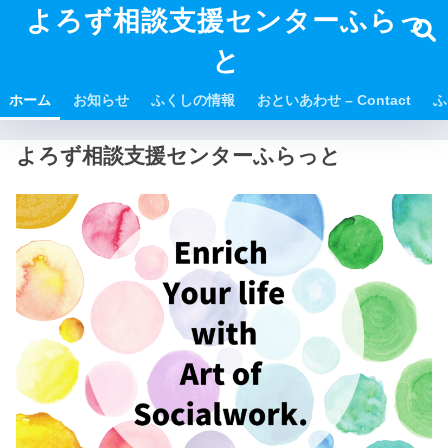
よろず相談支援センターふらっ
と
ホーム
お知らせ
ふくしの情報
おといあわせ – Contact
ふ
よろず相談支援センターふらっと